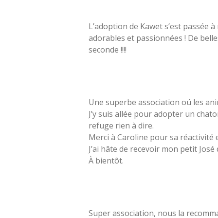
L’adoption de Kawet s’est passée à m
adorables et passionnées ! De belles 
seconde !!!!
Stepha
Une superbe association oú les ani
J’y suis allée pour adopter un chato
refuge rien à dire.
Merci à Caroline pour sa réactivité
J’ai hâte de recevoir mon petit José 
À bientôt.
Nesri
Super association, nous la recomm