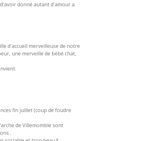
e d'avoir donné autant d'amour a
ille d'accueil merveilleuse de notre
eur, une merveille de bébé chat,
nvient.
ces fin juillet (coup de foudre
 l'arche de Villemomble sont
ons .
s sociable et trop beau !!