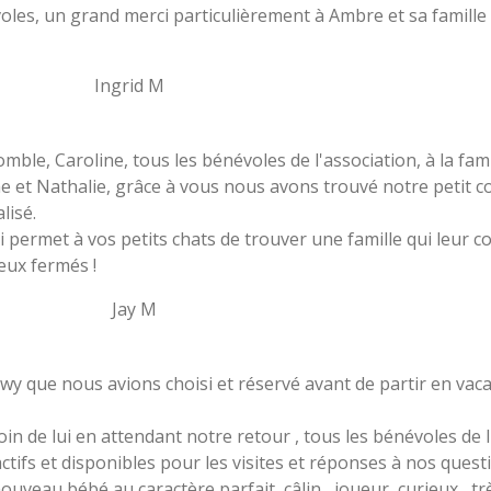
voles, un grand merci particulièrement à Ambre et sa famill
d M
omble, Caroline, tous les bénévoles de l'association, à la fam
 et Nathalie, grâce à vous nous avons trouvé notre petit co
lisé.
i permet à vos petits chats de trouver une famille qui leur co
yeux fermés !
 M
y que nous avions choisi et réservé avant de partir en vacan
soin de lui en attendant notre retour , tous les bénévoles de
actifs et disponibles pour les visites et réponses à nos questi
veau bébé au caractère parfait, câlin , joueur, curieux , trè