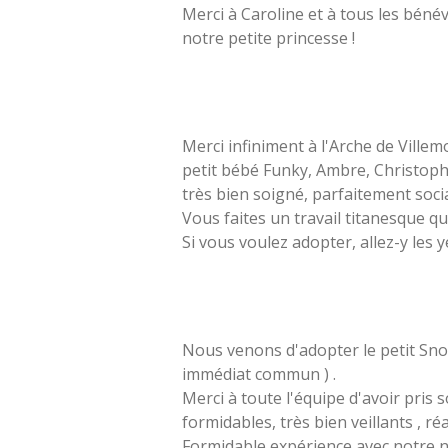
Merci à Caroline et à tous les béné
notre petite princesse !
Ingri
Merci infiniment à l'Arche de Villem
petit bébé Funky, Ambre, Christophe
très bien soigné, parfaitement socia
Vous faites un travail titanesque qu
Si vous voulez adopter, allez-y les 
Jay
Nous venons d'adopter le petit Snow
immédiat commun ) .
Merci à toute l'équipe d'avoir pris 
formidables, très bien veillants , ré
Formidable expérience avec notre nou