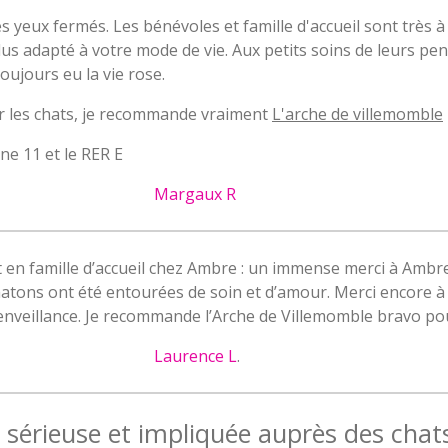
es yeux fermés. Les bénévoles et famille d'accueil sont très 
plus adapté à votre mode de vie. Aux petits soins de leurs pen
oujours eu la vie rose.
 les chats, je recommande vraiment
L'arche de villemomble
gne 11 et le RER E
Margaux R
 en famille d’accueil chez Ambre : un immense merci à Ambre
atons ont été entourées de soin et d’amour. Merci encore à 
bienveillance. Je recommande l’Arche de Villemomble bravo pou
Laurence L
.
 sérieuse et impliquée auprès des chats r